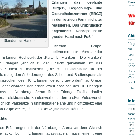
Erlangen das geplante
Fra
Bürger-, Begegnungs- und
Gesundheitszentrum (BBGZ)
in der jetzigen Form nicht zu
realisieren. Das ursprünglich
angedachte Konzept hatte
Akt
„weder Hand noch Fuß.“
r Standort für Handballhalle
Jürge
Christian Grupe,
die 
stellvertetrender Vorsitzender
Die 
/Erlangen-Höchstadt der „Partei für Franken – Die Franken“
für 
t Erlangen „endlich zu der Einsicht gekommen ist“, das
Sebas
GZ nicht zu realisieren. „Die Multifunktionshalle an der
Krei
chzeitig den Anforderungen des Schul- und Breitensports als
Wir 
Ansprüchen des HC Erlangen gerecht geworden“, so Grupe.
und
h jeder während der letzten Zweitligasaison des HC Erlangen
Erla
ass die Nürnberger Arena für die Erlanger Profihandballer
reich, elektronische Bandenwerbung, den großen Videowürfel,
Inf
chlich Parkplätze in unmittelbarer Nähe und nicht zuletzt eine
so Grupe weiter, hätte das BBGZ „nie bieten können.“
Info
News
chtig
eint
Die 
uten Erfahrungen mit der Nürnberger Arena an dem Wunsch
Die 
ele zukünftig in Erlangen auszutragen, muss eine „reine