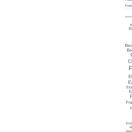
Fran
A
B
Bez
Bü
C
El
E
Exz
E
Fr
F
Gru
H
Hes