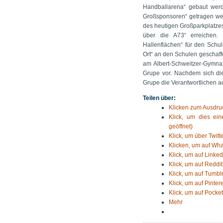
Handballarena“ gebaut werd
Großsponsoren“ getragen wer
des heutigen Großparkplatze
über die A73“ erreichen.
Hallenflächen“ für den Schul
Ort“ an den Schulen geschaff
am Albert-Schweitzer-Gymnas
Grupe vor. Nachdem sich di
Grupe die Verantwortlichen au
Teilen über:
Klicken zum Ausdruc
Klick, um dies ei
geöffnet)
Klick, um über Twitt
Klicken, um auf Wha
Klick, um auf Linked
Klick, um auf Reddit
Klick, um auf Tumblr
Klick, um auf Pinter
Klick, um auf Pocket
Mehr