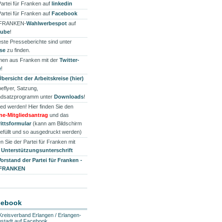
Partei für Franken auf
linkedin
Partei für Franken auf
Facebook
 FRANKEN-
Wahlwerbespot
auf
tube
!
ste Presseberichte sind unter
se
zu finden.
en aus Franken mit der
Twitter-
e
!
Übersicht der Arbeitskreise (hier)
eflyer, Satzung,
dsatzprogramm unter
Downloads
!
ied werden! Hier finden Sie den
ne-Mitgliedsantrag
und das
rittsformular
(kann am Bildschirm
efüllt und so ausgedruckt werden)
n Sie der Partei für Franken mit
r
Unterstützungsunterschrift
Vorstand der Partei für Franken -
 FRANKEN
cebook
Kreisverband Erlangen / Erlangen-
stadt auf Facebook