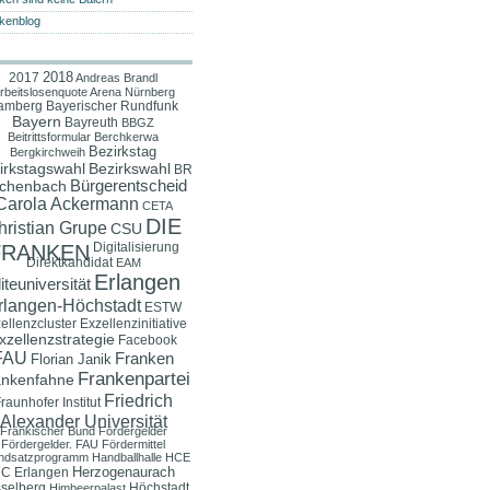
kenblog
2018
2017
Andreas Brandl
rbeitslosenquote
Arena Nürnberg
amberg
Bayerischer Rundfunk
Bayern
Bayreuth
BBGZ
Beitrittsformular
Berchkerwa
Bezirkstag
Bergkirchweih
irkstagswahl
Bezirkswahl
BR
Bürgerentscheid
chenbach
Carola Ackermann
CETA
DIE
hristian Grupe
CSU
Digitalisierung
FRANKEN
Direktkandidat
EAM
Erlangen
iteuniversität
rlangen-Höchstadt
ESTW
ellenzcluster
Exzellenzinitiative
xzellenzstrategie
Facebook
FAU
Franken
Florian Janik
Frankenpartei
ankenfahne
Friedrich
raunhofer Institut
Alexander Universität
Fränkischer Bund
Fördergelder
Fördergelder. FAU
Fördermittel
ndsatzprogramm
Handballhalle
HCE
Herzogenaurach
C Erlangen
selberg
Höchstadt
Himbeerpalast