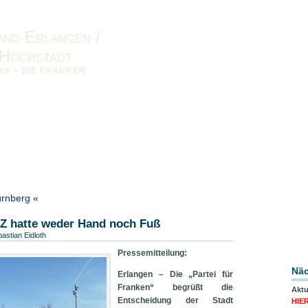
and Erlangen /
Höchstadt
nken – DIE FRANKEN
sum
Datenschutzerklärung
Downloads
Landesverband
ürnberg «
Z hatte weder Hand noch Fuß
astian Eidloth
Pressemitteilung:
Näc
Erlangen – Die „Partei für
Franken“ begrüßt die
Aktu
Entscheidung der Stadt
HIE