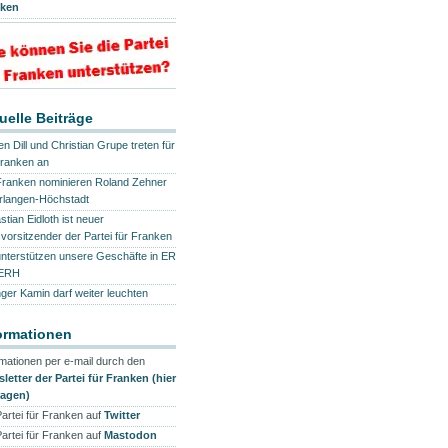
nken
uelle Beiträge
n Dill und Christian Grupe treten für
Franken an
Franken nominieren Roland Zehner
Erlangen-Höchstadt
tian Eidloth ist neuer
svorsitzender der Partei für Franken
unterstützen unsere Geschäfte in ER
 ERH
nger Kamin darf weiter leuchten
ormationen
rmationen per e-mail durch den
letter der Partei für Franken (hier
ragen)
Partei für Franken auf
Twitter
Partei für Franken auf
Mastodon