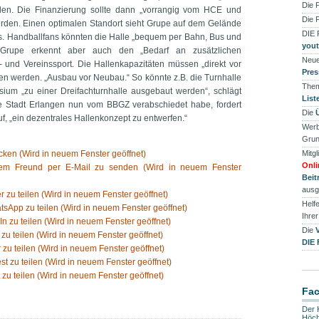
Die 
en. Die Finanzierung sollte dann „vorrangig vom HCE und
Die 
den. Einen optimalen Standort sieht Grupe auf dem Gelände
DIE
s. Handballfans könnten die Halle „bequem per Bahn, Bus und
you
 Grupe erkennt aber auch den „Bedarf an zusätzlichen
Neue
- und Vereinssport. Die Hallenkapazitäten müssen „direkt vor
Pres
en werden. „Ausbau vor Neubau.“ So könnte z.B. die Turnhalle
Them
ium „zu einer Dreifachturnhalle ausgebaut werden“, schlägt
List
e Stadt Erlangen nun vom BBGZ verabschiedet habe, fordert
Die
f, „ein dezentrales Hallenkonzept zu entwerfen.“
Werb
Grun
ken (Wird in neuem Fenster geöffnet)
Mitgl
Onli
nem Freund per E-Mail zu senden (Wird in neuem Fenster
Beit
ausg
er zu teilen (Wird in neuem Fenster geöffnet)
Helfe
tsApp zu teilen (Wird in neuem Fenster geöffnet)
Ihre
In zu teilen (Wird in neuem Fenster geöffnet)
Die
 zu teilen (Wird in neuem Fenster geöffnet)
DIE
 zu teilen (Wird in neuem Fenster geöffnet)
est zu teilen (Wird in neuem Fenster geöffnet)
 zu teilen (Wird in neuem Fenster geöffnet)
Fa
Der 
Höch