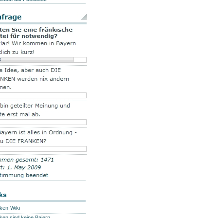
ks
ken-Wiki
ken sind keine Baiern