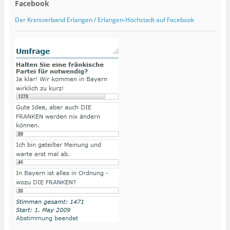
f
Facebook
n
e
t
Der Kreisverband Erlangen / Erlangen-Höchstadt auf Facebook
)