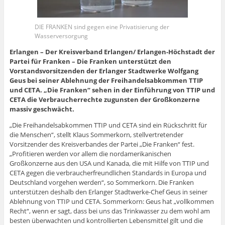
s
e
e
n
e
e
e
n
e
t
n
u
n
u
m
m
e
m
e
d
e
e
e
F
F
u
F
r
e
m
u
m
e
e
e
e
g
n
F
e
F
n
n
m
n
DIE FRANKEN sind gegen eine Privatisierung der
e
(
e
m
e
s
s
F
s
Wasserversorgung
ö
W
n
F
n
t
t
e
t
f
i
s
e
s
e
e
n
e
f
r
t
n
t
r
r
s
r
Erlangen – Der Kreisverband Erlangen/ Erlangen-Höchstadt der
n
d
e
s
e
g
g
t
g
Partei für Franken – Die Franken unterstützt den
e
i
r
t
r
e
e
e
e
t
n
g
e
g
ö
ö
r
ö
Vorstandsvorsitzenden der Erlanger Stadtwerke Wolfgang
)
n
e
r
e
f
f
g
f
Geus bei seiner Ablehnung der Freihandelsabkommen TTIP
e
ö
g
ö
f
f
e
f
u
f
e
f
n
n
ö
n
und CETA. „Die Franken“ sehen in der Einführung von TTIP und
e
f
ö
f
e
e
f
e
CETA die Verbraucherrechte zugunsten der Großkonzerne
m
n
f
n
t
t
f
t
F
e
f
e
)
)
n
)
massiv geschwächt.
e
t
n
t
e
n
)
e
)
t
s
t
)
„Die Freihandelsabkommen TTIP und CETA sind ein Rückschritt für
t
)
die Menschen“, stellt Klaus Sommerkorn, stellvertretender
e
r
Vorsitzender des Kreisverbandes der Partei „Die Franken“ fest.
g
„Profitieren werden vor allem die nordamerikanischen
e
ö
Großkonzerne aus den USA und Kanada, die mit Hilfe von TTIP und
f
f
CETA gegen die verbraucherfreundlichen Standards in Europa und
n
Deutschland vorgehen werden“, so Sommerkorn. Die Franken
e
t
unterstützen deshalb den Erlanger Stadtwerke-Chef Geus in seiner
)
Ablehnung von TTIP und CETA. Sommerkorn: Geus hat „vollkommen
Recht“, wenn er sagt, dass bei uns das Trinkwasser zu dem wohl am
besten überwachten und kontrollierten Lebensmittel gilt und die