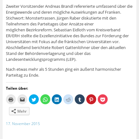
Zweiter Vorsitzender Andreas Brandl refererierte umfassend über die
Energiewende und deren mögliche Auswirkungen auf Franken.
Stichwort: Monstertrassen. Jürgen Raber diskutierte mit den
Teilnehmern des Parteitages über Ansätze einer
möglichen Bezirksreform. Sebastian Eidloth vom Kreisverband
ER/ERH stellte die Exzellenzinitiative des Bundes zur Förderung der
Universitäten mit Fokus auf die fränkischen Universitäten vor.
Abschließend berichtete Robert Gattenlöhner über den aktuellen
Stand der Behördenverlagerung und über das
Landesentwicklungsprogramms (LEP).
Nach etwas mehr als 5 Stunden ging ein äußerst harmonischer
Parteitag zu Ende.
Teilen über:
K
K
K
K
K
K
K
K
K
l
l
l
l
l
l
l
l
l
i
i
i
i
i
i
i
i
i
c
c
c
c
c
c
c
c
c
Mehr
k
k
k
k
k
k
k
k
k
e
,
,
e
,
,
,
,
,
n
u
u
n
u
u
u
u
u
17. November 2015
z
m
m
,
m
m
m
m
m
u
d
ü
u
a
a
a
a
a
m
i
b
m
u
u
u
u
u
A
e
e
a
f
f
f
f
f