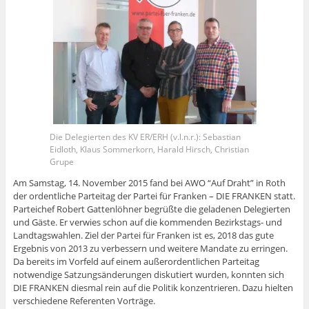
Die Delegierten des KV ER/ERH (v.l.n.r.): Sebastian
Eidloth, Klaus Sommerkorn, Harald Hirsch, Christian
Grupe
Am Samstag, 14. November 2015 fand bei AWO “Auf Draht” in Roth
der ordentliche Parteitag der Partei für Franken – DIE FRANKEN statt.
Parteichef Robert Gattenlöhner begrüßte die geladenen Delegierten
und Gäste. Er verwies schon auf die kommenden Bezirkstags- und
Landtagswahlen. Ziel der Partei für Franken ist es, 2018 das gute
Ergebnis von 2013 zu verbessern und weitere Mandate zu erringen.
Da bereits im Vorfeld auf einem außerordentlichen Parteitag
notwendige Satzungsänderungen diskutiert wurden, konnten sich
DIE FRANKEN diesmal rein auf die Politik konzentrieren. Dazu hielten
verschiedene Referenten Vorträge.