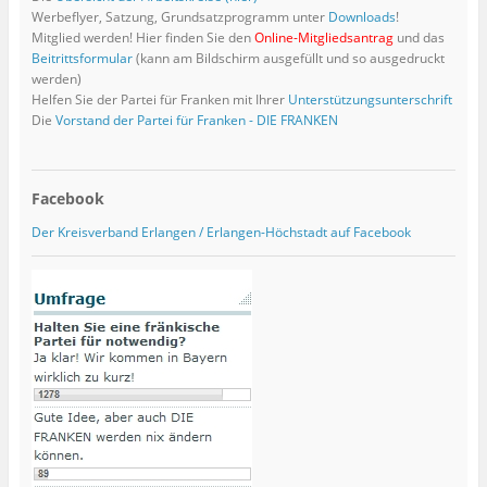
u
f
e
f
n
n
ö
n
Werbeflyer, Satzung, Grundsatzprogramm unter
Downloads
!
e
f
ö
f
e
e
f
e
m
n
f
n
t
t
f
t
Mitglied werden! Hier finden Sie den
Online-Mitgliedsantrag
und das
F
e
f
e
)
)
n
)
Beitrittsformular
(kann am Bildschirm ausgefüllt und so ausgedruckt
e
t
n
t
e
n
)
e
)
t
werden)
s
t
)
Helfen Sie der Partei für Franken mit Ihrer
Unterstützungsunterschrift
t
)
e
Die
Vorstand der Partei für Franken - DIE FRANKEN
r
g
e
ö
f
f
Facebook
n
e
t
Der Kreisverband Erlangen / Erlangen-Höchstadt auf Facebook
)