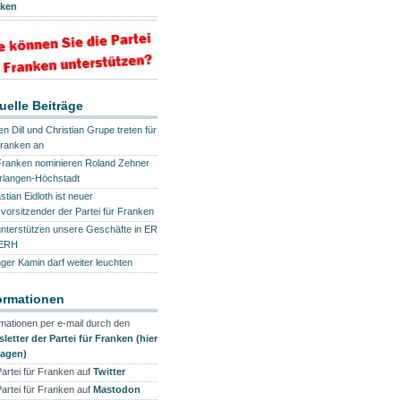
nken
uelle Beiträge
n Dill und Christian Grupe treten für
Franken an
Franken nominieren Roland Zehner
Erlangen-Höchstadt
tian Eidloth ist neuer
svorsitzender der Partei für Franken
unterstützen unsere Geschäfte in ER
 ERH
nger Kamin darf weiter leuchten
ormationen
rmationen per e-mail durch den
letter der Partei für Franken (hier
ragen)
Partei für Franken auf
Twitter
Partei für Franken auf
Mastodon