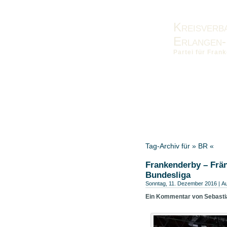
Kreisverb
Erlangen-
Partei für Fra
Vorstand
Kontakt
Impres
Bezirksverband-MFR
Tag-Archiv für » BR «
Frankenderby – Frän
Bundesliga
Sonntag, 11. Dezember 2016 | A
Ein Kommentar von Sebastia