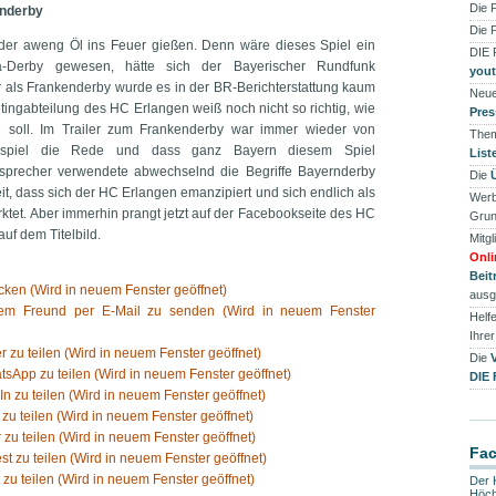
Die 
enderby
Die 
der aweng Öl ins Feuer gießen. Denn wäre dieses Spiel ein
DIE
ga-Derby gewesen, hätte sich der Bayerischer Rundfunk
you
 als Frankenderby wurde es in der BR-Berichterstattung kaum
Neue
ingabteilung des HC Erlangen weiß noch nicht so richtig, wie
Pres
 soll. Im Trailer zum Frankenderby war immer wieder von
Them
lspiel die Rede und dass ganz Bayern diesem Spiel
List
nsprecher verwendete abwechselnd die Begriffe Bayernderby
Die
it, dass sich der HC Erlangen emanzipiert und sich endlich als
Werb
ktet. Aber immerhin prangt jetzt auf der Facebookseite des HC
Grun
uf dem Titelbild.
Mitgl
Onli
Beit
ken (Wird in neuem Fenster geöffnet)
ausg
nem Freund per E-Mail zu senden (Wird in neuem Fenster
Helfe
Ihre
er zu teilen (Wird in neuem Fenster geöffnet)
Die
tsApp zu teilen (Wird in neuem Fenster geöffnet)
DIE
In zu teilen (Wird in neuem Fenster geöffnet)
 zu teilen (Wird in neuem Fenster geöffnet)
 zu teilen (Wird in neuem Fenster geöffnet)
Fa
est zu teilen (Wird in neuem Fenster geöffnet)
 zu teilen (Wird in neuem Fenster geöffnet)
Der 
Höch