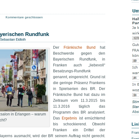
Kommentare geschlossen
yerischen Rundfunk
Sebastian Eidloth
Der
Fränkische Bund
hat
Beschwerde gegen den
Bayerischen Rundfunk, in
Franken auch „liebevoll“
Besatzungs-Rundfunk
genannt, eingereicht. Grund ist
die geringe Präsenz Frankens
in Spielserien des BR. Der
Fränkische Bund hat dazu im
Zeitraum vom 11.3.2015 bis
11.3.2016 täglich das
Programm des BR analysiert.
csalon in Erlangen – warum
Das
Ergebnis
ist ernüchternd
cht?
Lin
bis schockierend. Obwohl
Franken ein Drittel der
Fran
Bayerns ausmacht, wird der BR seinem Auftrag nicht gerecht.
Fran