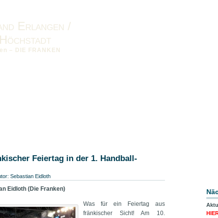
and Erlangen /
Höchstadt
nken – DIE FRANKEN
sum
Datenschutzerklärung
Downloads
Landesverband
kischer Feiertag in der 1. Handball-
utor:
Sebastian Eidloth
n Eidloth (Die Franken)
Näc
Was für ein Feiertag aus
Aktu
fränkischer Sicht! Am 10.
HIE