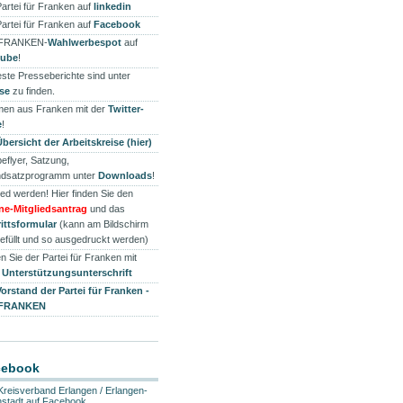
Partei für Franken auf
linkedin
Partei für Franken auf
Facebook
 FRANKEN-
Wahlwerbespot
auf
tube
!
ste Presseberichte sind unter
se
zu finden.
en aus Franken mit der
Twitter-
e
!
Übersicht der Arbeitskreise (hier)
eflyer, Satzung,
dsatzprogramm unter
Downloads
!
ied werden! Hier finden Sie den
ne-Mitgliedsantrag
und das
rittsformular
(kann am Bildschirm
efüllt und so ausgedruckt werden)
n Sie der Partei für Franken mit
r
Unterstützungsunterschrift
Vorstand der Partei für Franken -
 FRANKEN
cebook
Kreisverband Erlangen / Erlangen-
stadt auf Facebook