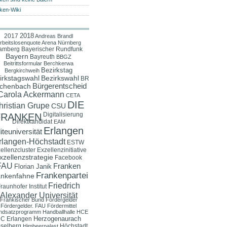
ken-Wiki
2018
2017
Andreas Brandl
rbeitslosenquote
Arena Nürnberg
amberg
Bayerischer Rundfunk
Bayern
Bayreuth
BBGZ
Beitrittsformular
Berchkerwa
Bezirkstag
Bergkirchweih
irkstagswahl
Bezirkswahl
BR
Bürgerentscheid
chenbach
Carola Ackermann
CETA
DIE
hristian Grupe
CSU
Digitalisierung
FRANKEN
Direktkandidat
EAM
Erlangen
iteuniversität
rlangen-Höchstadt
ESTW
ellenzcluster
Exzellenzinitiative
xzellenzstrategie
Facebook
FAU
Franken
Florian Janik
Frankenpartei
ankenfahne
Friedrich
raunhofer Institut
Alexander Universität
Fränkischer Bund
Fördergelder
Fördergelder. FAU
Fördermittel
ndsatzprogramm
Handballhalle
HCE
Herzogenaurach
C Erlangen
selberg
Höchstadt
Himbeerpalast