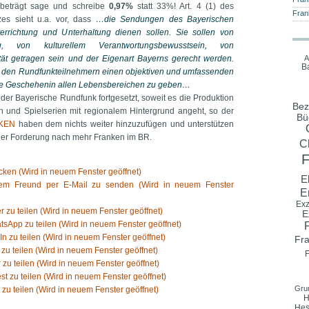
beträgt sage und schreibe
0,97%
statt 33%! Art. 4 (1) des
Fran
es sieht u.a. vor, dass
…die Sendungen des Bayerischen
errichtung und Unterhaltung dienen sollen. Sie sollen von
g, von kulturellem Verantwortungsbewusstsein, von
ität getragen sein und der Eigenart Bayerns gerecht werden.
A
B
 den Rundfunkteilnehmern einen objektiven und umfassenden
che Geschehenin allen Lebensbereichen zu geben…
der Bayerische Rundfunk fortgesetzt, soweit es die Produktion
Bez
 und Spielserien mit regionalem Hintergrund angeht, so der
Bü
KEN
haben dem nichts weiter hinzuzufügen und unterstützen
ner Forderung nach mehr Franken im BR.
C
ken (Wird in neuem Fenster geöffnet)
El
nem Freund per E-Mail zu senden (Wird in neuem Fenster
E
Exz
er zu teilen (Wird in neuem Fenster geöffnet)
E
tsApp zu teilen (Wird in neuem Fenster geöffnet)
In zu teilen (Wird in neuem Fenster geöffnet)
Fr
 zu teilen (Wird in neuem Fenster geöffnet)
F
 zu teilen (Wird in neuem Fenster geöffnet)
est zu teilen (Wird in neuem Fenster geöffnet)
Gru
 zu teilen (Wird in neuem Fenster geöffnet)
H
Hes