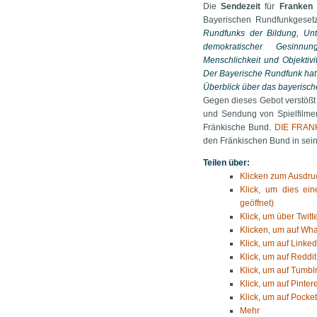
Die
Sendezeit
für
Franken
Bayerischen Rundfunkgesetz
Rundfunks der Bildung, Unt
demokratischer Gesinnun
Menschlichkeit und Objektiv
Der Bayerische Rundfunk hat
Überblick über das bayeris
Gegen dieses Gebot verstößt 
und Sendung von Spielfilmen
Fränkische Bund.
DIE FRAN
den Fränkischen Bund in sei
Teilen über:
Klicken zum Ausdruc
Klick, um dies ei
geöffnet)
Klick, um über Twitt
Klicken, um auf Wha
Klick, um auf Linked
Klick, um auf Reddit
Klick, um auf Tumblr
Klick, um auf Pinter
Klick, um auf Pocket
Mehr