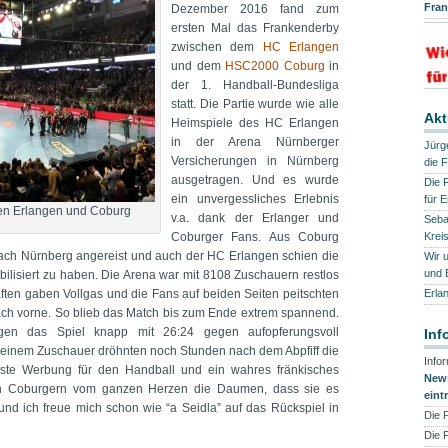
Fra
Dezember 2016 fand zum
ersten Mal das Frankenderby
zwischen dem
HC Erlangen
und dem
HSC2000 Coburg
in
der 1. Handball-Bundesliga
statt. Die Partie wurde wie alle
Akt
Heimspiele des HC Erlangen
in der Arena Nürnberger
Jürge
Versicherungen in Nürnberg
die 
ausgetragen. Und es wurde
Die 
ein unvergessliches Erlebnis
für 
en Erlangen und Coburg
v.a. dank der Erlanger und
Sebas
Coburger Fans. Aus Coburg
Krei
ch Nürnberg angereist und auch der HC Erlangen schien die
Wir 
und
lisiert zu haben. Die Arena war mit 8108 Zuschauern restlos
ten gaben Vollgas und die Fans auf beiden Seiten peitschten
Erla
ch vorne. So blieb das Match bis zum Ende extrem spannend.
ngen das Spiel knapp mit 26:24 gegen aufopferungsvoll
Inf
inem Zuschauer dröhnten noch Stunden nach dem Abpfiff die
Info
ste Werbung für den Handball und ein wahres fränkisches
News
den Coburgern vom ganzen Herzen die Daumen, dass sie es
eint
 und ich freue mich schon wie “a Seidla” auf das Rückspiel in
Die 
Die 