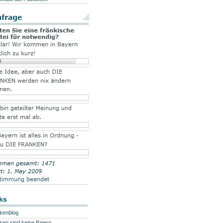
ks
kenblog
ken sind keine Baiern