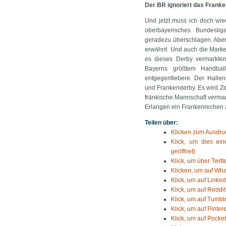
Der BR ignoriert das Frank
Und jetzt muss ich doch wie
oberbayerisches Bundesli
geradezu überschlagen. Aber
erwähnt. Und auch die Market
es dieses Derby vermarkten
Bayerns größtem Handbal
entgegenfiebere. Der Halle
und Frankenderby. Es wird Ze
fränkische Mannschaft vermar
Erlangen ein Frankenrechen a
Teilen über:
Klicken zum Ausdruc
Klick, um dies ei
geöffnet)
Klick, um über Twitt
Klicken, um auf Wha
Klick, um auf Linked
Klick, um auf Reddit
Klick, um auf Tumblr
Klick, um auf Pinter
Klick, um auf Pocket