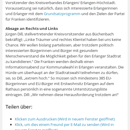
Vorsitzender des Kreisverbandes Erlangen/ Erlangen-Höchstadt.
Voraussetzung sei natürlich, dass sich interessierte Erlangerinnen
und Erlanger mit dem
Grundsatzprogramm
und den Zielen der Partei
für Franken identifizieren.
Absage an Rechts und Links
Jürgen Dill, stellvertretender Kreisvorsitzender aus Büchenbach
bekräftigt: „Linke Träumer und rechtes Klientel haben bei uns keine
Chance. Wir wollen bislang parteilosen, aber trotzdem politisch
interessierten Bürgerinnen und Bürger mit gesundem
Menschenverstand die Möglichkeit geben für den Erlanger Stadtrat
zu kandidieren.“ Die Franken werden deshalb einen
Informationsabend zur Kommunalwahl in Erlangen veranstalten. Die
Hürde um überhaupt an der Stadtratswahl teilnehmen zu dürfen,
sei, so Dill, „extrem hoch.“ So müssen sich mindestens 385 EU-
Bürgerinnen und EU-Bürger mit Erstwohnsitz Erlangen auf dem
Rathaus persönlich in eine sogenannte Unterstützungsliste
eintragen. Dill: „Wir nehmen diese Herausforderung trotzdem an!“
Teilen über:
Klicken zum Ausdrucken (Wird in neuem Fenster geöffnet)
Klick, um dies einem Freund per E-Mail zu senden (Wird in
neuem Fenster geöffnet)