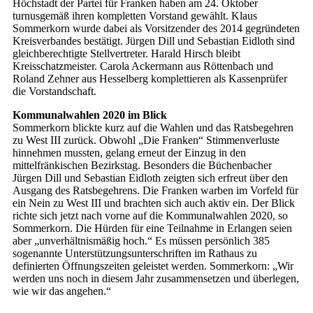
Höchstadt der Partei für Franken haben am 24. Oktober
turnusgemäß ihren kompletten Vorstand gewählt. Klaus
Sommerkorn wurde dabei als Vorsitzender des 2014 gegründeten
Kreisverbandes bestätigt. Jürgen Dill und Sebastian Eidloth sind
gleichberechtigte Stellvertreter. Harald Hirsch bleibt
Kreisschatzmeister. Carola Ackermann aus Röttenbach und
Roland Zehner aus Hesselberg komplettieren als Kassenprüfer
die Vorstandschaft.
Kommunalwahlen 2020 im Blick
Sommerkorn blickte kurz auf die Wahlen und das Ratsbegehren
zu West III zurück. Obwohl „Die Franken“ Stimmenverluste
hinnehmen mussten, gelang erneut der Einzug in den
mittelfränkischen Bezirkstag. Besonders die Büchenbacher
Jürgen Dill und Sebastian Eidloth zeigten sich erfreut über den
Ausgang des Ratsbegehrens. Die Franken warben im Vorfeld für
ein Nein zu West III und brachten sich auch aktiv ein. Der Blick
richte sich jetzt nach vorne auf die Kommunalwahlen 2020, so
Sommerkorn. Die Hürden für eine Teilnahme in Erlangen seien
aber „unverhältnismäßig hoch.“ Es müssen persönlich 385
sogenannte Unterstützungsunterschriften im Rathaus zu
definierten Öffnungszeiten geleistet werden. Sommerkorn: „Wir
werden uns noch in diesem Jahr zusammensetzen und überlegen,
wie wir das angehen.“