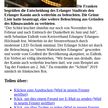
Die Franken
begrüßen die Entscheidung des Erlanger Stadtrats den
Erlanger Kamin auch weiterhin zu beleuchten. Die Grüne
Liste hatte beantragt, eine weitere Beleuchtung aus Gründen
des Klimawandels zu verbieten
.
“Der Schlot leuchtet ohnehin nur noch von November bis
Februar und nach Einbruch der Dunkelheit im Juni und Juli”,
stellt Sebastian Eidloth vom Kreisverband Erlangen/ Erlangen-
Höchstadt fest. Weiterhin ist der Stromverbrauch durch
modernste LED-Technik minimal. Der Erlanger Schlot sei durch
die Beleuchtung zu “einem Wahrzeichen Erlangens” geworden
und werde vom Großteil der Bevölkerung akzeptiert, so Eidloth.
Ein Verbot sei völlig übertrieben. “Wir freuen uns deshalb, dass
der Kamin auch weiterhin leuchten darf, wie zum Beispiel am
Tag der Franken am 2. Juli.” Da erstrahlte der “Schloti” 2019
nämlich im fränkischen Rot.
Teilen über:
Klicken zum Ausdrucken (Wird in neuem Fenster
geöffnet)
Klick, um dies einem Freund per E-Mail zu senden (Wird
in neuem Fenster geöffnet)
Klick, um über Twitter zu teilen (Wird in neuem Fenster